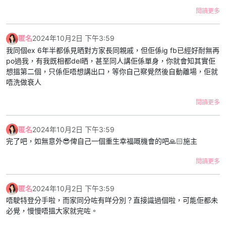
閱讀更多
匿名
2024年10月2日 下午3:59
我同個ex 6年半都係見晒對方家長同親戚，但佢係ig fb已經好耐無再
po過我，有我既相都del晒，甚至同人講佢係單身，你就會知其實佢
想搵第二個，只係佢唔想講出口，等你自己察覺然後自動離場，佢就
唔洗做衰人
閱讀更多
匿名
2024年10月2日 下午3:59
完了吧，如無意外😎俾自己一個重生幸福嘅機會的吧🙏🏻施主
閱讀更多
匿名
2024年10月2日 下午3:59
唔駛特登分手啦，而家同分咗有咩分別？直接識過個啦，可能佢都未
必覺，慢慢唔搵大家就完咗。