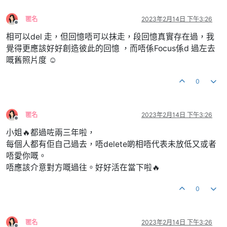
匿名
2023年2月14日 下午3:26
離線
相可以del 走，但回憶唔可以抹走，段回憶真實存在過，我
覺得更應該好好創造彼此的回憶 ，而唔係Focus係d 過左去
嘅舊照片度 ☺️
0
匿名
2023年2月14日 下午3:26
離線
小姐🔥都過咗兩三年啦，
每個人都有佢自己過去，唔delete啲相唔代表未放低又或者
唔愛你嘅。
唔應該介意對方嘅過往。好好活在當下啦🔥
0
匿名
2023年2月14日 下午3:26