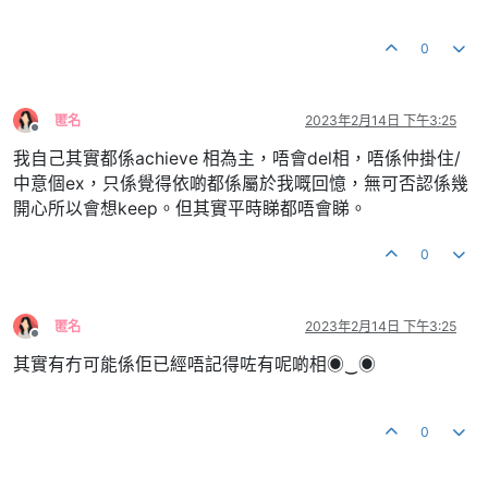
0
匿名
2023年2月14日 下午3:25
離線
我自己其實都係achieve 相為主，唔會del相，唔係仲掛住/
中意個ex，只係覺得依啲都係屬於我嘅回憶，無可否認係幾
開心所以會想keep。但其實平時睇都唔會睇。
0
匿名
2023年2月14日 下午3:25
離線
其實有冇可能係佢已經唔記得咗有呢啲相◉‿◉
0