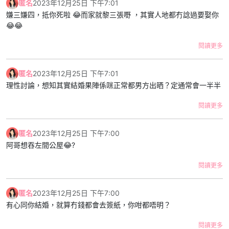
匿名
2023年12月25日 下午7:01
地唔捨得對方又一齊返。但個次之後我就系男朋友既社交媒體
嫌三嫌四，抵你死啦 😂而家就黎三張嘢 ，其實人地都冇諗過要娶你
account消失左，我會keep住大事大節/拍拖時post下相，但係佢對
😂😂
外就表現到自己好似單身咁，其他人見到可能都覺得佢係available。
連朋友都會問我：「你同男朋友散左？無你份既」
閱讀更多
有人會同我講：「見曬屋企人唔使擔心啦」但係我知道系佢唔在意屋
企人目光，我有同佢傾過日後結婚，每次佢都會hea我，又話男人要
匿名
2023年12月25日 下午7:01
拼搏下，又話咁早結婚無意思依家拍拖幾好。我同佢拍拖既方式就係
理性討論，想知其實結婚果陣係咪正常都男方出晒？定通常會一半半
偶然收工/放假去佢屋企（佢約朋友我仲要消失），連我都懷疑自己
同佢係咪sp得閒先執一劑。
閱讀更多
我好似永遠係下把位，佢叫我我到，佢心情好就施捨多啲時間帶我出
匿名
2023年12月25日 下午7:00
去拍下拖。但佢玩既時候我要消失，我亦都唔問得。我搞唔清之後條
阿哥想吞左間公屋😂?
路點行，當想像到10年之後我都係唔見得光，我唔知係咪依家就要分
手。
閱讀更多
/p/ClYcOymJ5zn/
匿名
2023年12月25日 下午7:00
有心同你結婚，就算冇錢都會去簽紙，你咁都唔明？
閱讀更多