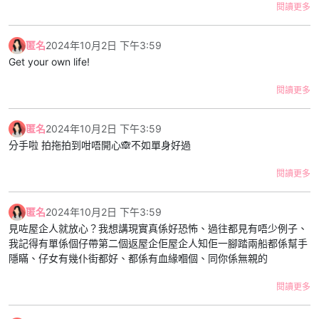
閱讀更多
匿名
2024年10月2日 下午3:59
Get your own life!
閱讀更多
匿名
2024年10月2日 下午3:59
分手啦 拍拖拍到咁唔開心🙈不如單身好過
閱讀更多
匿名
2024年10月2日 下午3:59
見咗屋企人就放心？我想講現實真係好恐怖、過往都見有唔少例子、
我記得有單係個仔帶第二個返屋企佢屋企人知佢一腳踏兩船都係幫手
隱瞞、仔女有幾仆街都好、都係有血緣嗰個、同你係無親的
閱讀更多