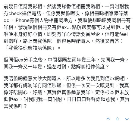
前幾日佢幫我影相，然後我睇番佢相冊我啲相，一齊咁耐我
冇check過佢電話，但係我就係呢次，係相冊睇相嗰陣碌落
dd，iPhone有個人物相冊嘅地方，我順便想睇睇我嘅相冊有
咩相，發現呢個相冊又有佢ex… 點解邊度都可以見到佢… 我
嗰晚本身好好心情，即刻冇咩心情話要番屋企，佢可能feel
到啲咩，路上問我係咪一個容易呷醋嘅人，然後又自答：
「我覺得你應該唔係嘅」。
佢同佢ex分手之後，中間都隔左兩年幾三年，先同我一齊，
同我一齊又一年幾，過左咁耐，點解啲相仲係度？
我唔係啲鍾意大吵大鬧嘅人，所以咁多次我見到佢ex啲相，
我咩都冇講啲咩冇同佢吵過，但係一次又一次嘅見到，我真
係好唔開心，好嬲。其實佢真係鍾意我咩，定係根本佢未放
低佢ex，咁我同我一齊咁耐，日日口口聲聲話鍾意我，其實
當我係咩？
0