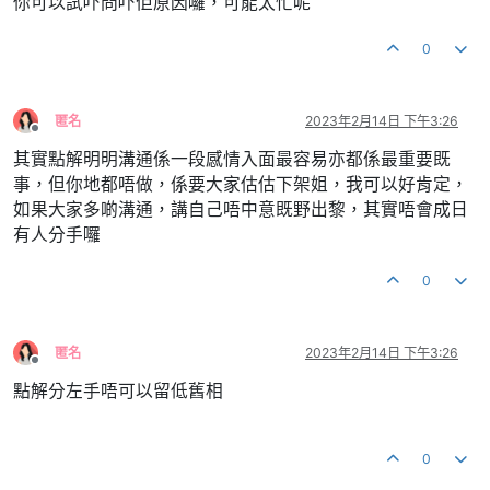
你可以試吓問吓佢原因囉，可能太忙呢
0
匿名
2023年2月14日 下午3:26
離線
其實點解明明溝通係一段感情入面最容易亦都係最重要既
事，但你地都唔做，係要大家估估下架姐，我可以好肯定，
如果大家多啲溝通，講自己唔中意既野出黎，其實唔會成日
有人分手囉
0
匿名
2023年2月14日 下午3:26
離線
點解分左手唔可以留低舊相
0