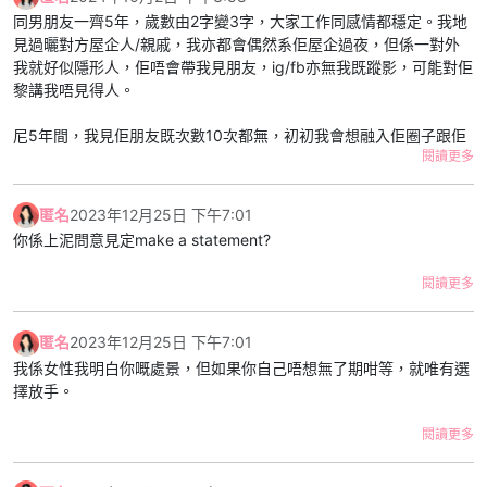
同男朋友一齊5年，歲數由2字變3字，大家工作同感情都穩定。我地
見過曬對方屋企人/親戚，我亦都會偶然系佢屋企過夜，但係一對外
我就好似隱形人，佢唔會帶我見朋友，ig/fb亦無我既蹤影，可能對佢
黎講我唔見得人。
尼5年間，我見佢朋友既次數10次都無，初初我會想融入佢圈子跟佢
閱讀更多
去玩。我雖然唔係外向，但自問有禮貌唔失禮，我個次跟佢去飲嘢，
佢夜晚1點幾就送左我走，之後就叫我以後唔好去，佢話朋友唔熟尷
尬。第一次見唔熟好正常，但係佢直接落閘令我唔好受。
匿名
2023年12月25日 下午7:01
你係上泥問意見定make a statement?
另外佢亦都會約朋友系屋企食飯/賭錢。同樣頭幾次我都有份，我亦
會招呼客人。但係幾次後佢會直接同我講約左朋友黎，叫我唔好搵
閱讀更多
佢。我同佢講我想識佢啲朋友，佢答我話唔岩玩無謂尷尬。又一次我
比佢拒絕。
匿名
2023年12月25日 下午7:01
我自己覺得為左日後生活和諧啲互相融入對方圈子在所難免，至少可
我係女性我明白你嘅處景，但如果你自己唔想無了期咁等，就唯有選
以多個共同話題。我有邀請過佢見我朋友，佢會配合，但係只係出現
擇放手。
陪住我食完成餐飯，feel到係應酬。幾次之後我約佢，佢會叫我自己
見朋友，唔使再預佢。
閱讀更多
我地fb/ig系兩年前呃交後隱藏左所有合照，個次係分手邊緣，但係我