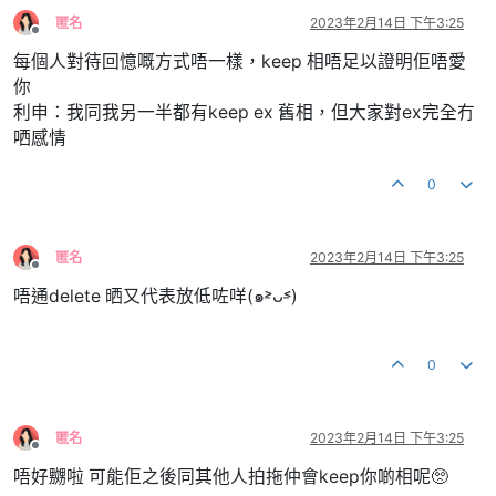
匿名
2023年2月14日 下午3:25
離線
每個人對待回憶嘅方式唔一樣，keep 相唔足以證明佢唔愛
你
利申：我同我另一半都有keep ex 舊相，但大家對ex完全冇
哂感情
0
匿名
2023年2月14日 下午3:25
離線
唔通delete 晒又代表放低咗咩(๑˃̵ᴗ˂̵)
0
匿名
2023年2月14日 下午3:25
離線
唔好嬲啦 可能佢之後同其他人拍拖仲會keep你啲相呢🥺