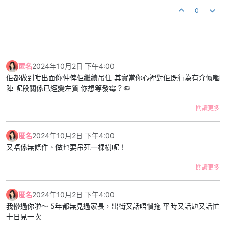
0
匿名
2024年10月2日 下午4:00
佢都做到咁出面你仲俾佢繼續吊住 其實當你心裡對佢既行為有介懷嗰
陣 呢段關係已經變左質 你想等發霉？🦠
閱讀更多
匿名
2024年10月2日 下午4:00
又唔係無條件、做乜要吊死一棵樹呢！
閱讀更多
匿名
2024年10月2日 下午4:00
我慘過你啦～ 5年都無見過家長，出街又話唔慣拖 平時又話攰又話忙
十日見一次