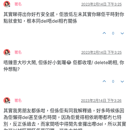
匿名
2023年2月14日 下午3:25
離線
其實睇得出你好冇安全感，佢放低左未其實你睇佢平時對你
點就會知，根本同del唔del相冇關係
0
匿名
2023年2月14日 下午3:25
離線
唔鐘意大吵大鬧, 但係好小氣囉😂 佢都收埋/ delete啲相, 你
仲想點?
0
匿名
2023年2月14日 下午3:26
離線
其實我男朋友都係咁，但係佢有同我解釋過，好多時候係因
為佢懶得del甚至係冇時間，因為佢覺得相依啲嘢都冇乜特
別，反正係過去，而家間唔中得閒先會攞出嚟del，所以其實