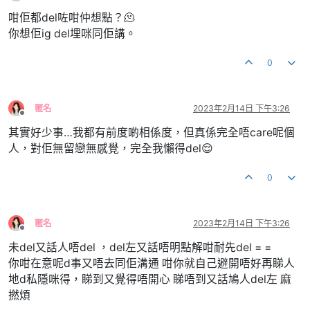
離線
咁佢都del咗咁仲想點？🫠
你想佢ig del埋咪同佢講。
0
匿名
2023年2月14日 下午3:26
離線
其實好少事…我都有前度啲相係度，但真係完全唔care呢個
人，對佢無留戀無感覺，完全我懶得del😌
0
匿名
2023年2月14日 下午3:26
離線
未del又話人唔del ，del左又話唔明點解咁耐先del = =
你咁在意呢d事又唔去同佢溝通 咁你就自己避開唔好再睇人
地d私隱咪得，睇到又覺得唔開心 睇唔到又話鳩人del左 麻
撚煩