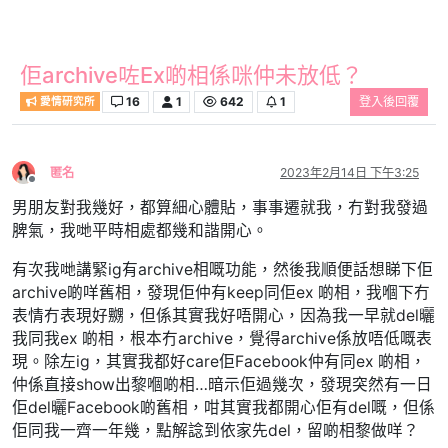
佢archive咗Ex啲相係咪仲未放低？
16
1
642
1
登入後回覆
愛情研究所
匿名
2023年2月14日 下午3:25
離線
男朋友對我幾好，都算細心體貼，事事遷就我，冇對我發過
脾氣，我哋平時相處都幾和諧開心。
有次我哋講緊ig有archive相嘅功能，然後我順便話想睇下佢
archive啲咩舊相，發現佢仲有keep同佢ex 啲相，我嗰下冇
表情冇表現好嬲，但係其實我好唔開心，因為我一早就del曬
我同我ex 啲相，根本冇archive，覺得archive係放唔低嘅表
現。除左ig，其實我都好care佢Facebook仲有同ex 啲相，
仲係直接show出黎嗰啲相…暗示佢過幾次，發現突然有一日
佢del曬Facebook啲舊相，咁其實我都開心佢有del嘅，但係
佢同我一齊一年幾，點解諗到依家先del，留啲相黎做咩？