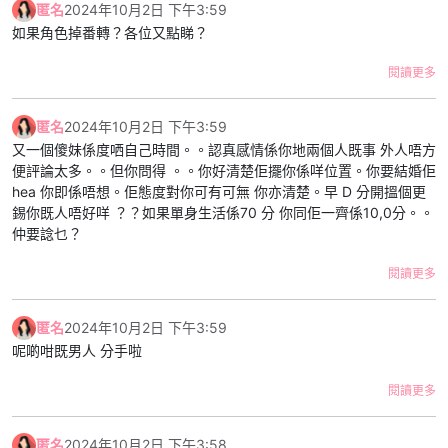
匿名
2024年10月2日 下午3:59
如果角色掉番轉？各位又點睇？
閱讀更多
匿名
2024年10月2日 下午3:59
又一個傻妹係度哂自己時間。。認真感情係你地兩個人既事 外人唔方
便評論太多。。但你問得 。。你好清楚佢擺你係咩位置。你要結婚佢
hea 你即係唔想。佢態度對你可有可無 你亦清楚。早 D 分開搵個更
錫你既人唔好咩 ？？如果單身生活係70 分 你同佢一齊係10,0分。。
仲要諗乜？
閱讀更多
匿名
2024年10月2日 下午3:59
呢啲咁既男人 分手啦
閱讀更多
匿名
2024年10月2日 下午3:58