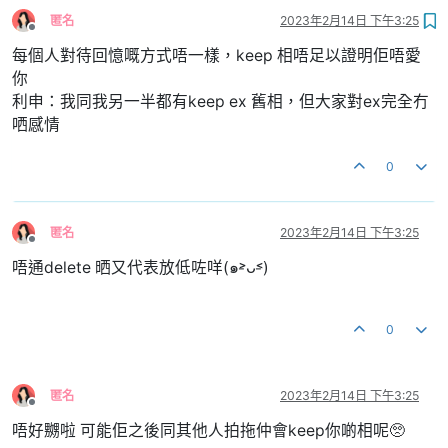
匿名
2023年2月14日 下午3:25
離線
每個人對待回憶嘅方式唔一樣，keep 相唔足以證明佢唔愛
你
利申：我同我另一半都有keep ex 舊相，但大家對ex完全冇
哂感情
0
匿名
2023年2月14日 下午3:25
離線
唔通delete 晒又代表放低咗咩(๑˃̵ᴗ˂̵)
0
匿名
2023年2月14日 下午3:25
離線
唔好嬲啦 可能佢之後同其他人拍拖仲會keep你啲相呢🥺