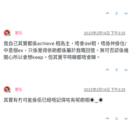
0
匿名
2023年2月14日 下午3:25
離線
我自己其實都係achieve 相為主，唔會del相，唔係仲掛住/
中意個ex，只係覺得依啲都係屬於我嘅回憶，無可否認係幾
開心所以會想keep。但其實平時睇都唔會睇。
0
匿名
2023年2月14日 下午3:25
離線
其實有冇可能係佢已經唔記得咗有呢啲相◉‿◉
0