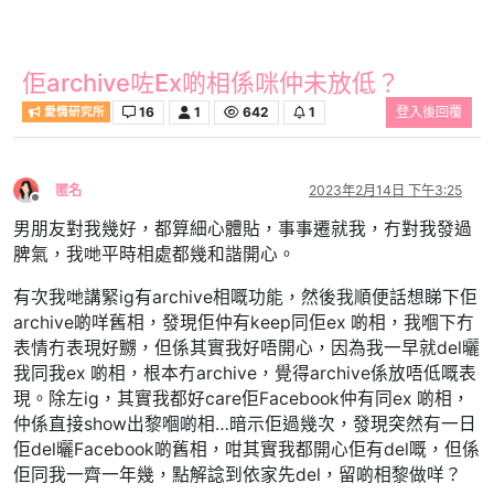
佢archive咗Ex啲相係咪仲未放低？
16
1
642
1
登入後回覆
愛情研究所
匿名
2023年2月14日 下午3:25
離線
男朋友對我幾好，都算細心體貼，事事遷就我，冇對我發過
脾氣，我哋平時相處都幾和諧開心。
有次我哋講緊ig有archive相嘅功能，然後我順便話想睇下佢
archive啲咩舊相，發現佢仲有keep同佢ex 啲相，我嗰下冇
表情冇表現好嬲，但係其實我好唔開心，因為我一早就del曬
我同我ex 啲相，根本冇archive，覺得archive係放唔低嘅表
現。除左ig，其實我都好care佢Facebook仲有同ex 啲相，
仲係直接show出黎嗰啲相…暗示佢過幾次，發現突然有一日
佢del曬Facebook啲舊相，咁其實我都開心佢有del嘅，但係
佢同我一齊一年幾，點解諗到依家先del，留啲相黎做咩？