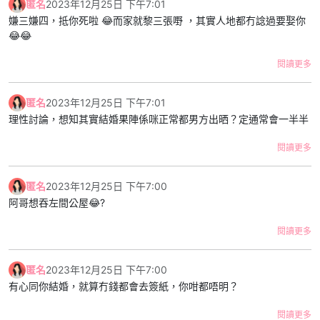
匿名
2023年12月25日 下午7:01
地唔捨得對方又一齊返。但個次之後我就系男朋友既社交媒體
嫌三嫌四，抵你死啦 😂而家就黎三張嘢 ，其實人地都冇諗過要娶你
account消失左，我會keep住大事大節/拍拖時post下相，但係佢對
😂😂
外就表現到自己好似單身咁，其他人見到可能都覺得佢係available。
連朋友都會問我：「你同男朋友散左？無你份既」
閱讀更多
有人會同我講：「見曬屋企人唔使擔心啦」但係我知道系佢唔在意屋
企人目光，我有同佢傾過日後結婚，每次佢都會hea我，又話男人要
匿名
2023年12月25日 下午7:01
拼搏下，又話咁早結婚無意思依家拍拖幾好。我同佢拍拖既方式就係
理性討論，想知其實結婚果陣係咪正常都男方出晒？定通常會一半半
偶然收工/放假去佢屋企（佢約朋友我仲要消失），連我都懷疑自己
同佢係咪sp得閒先執一劑。
閱讀更多
我好似永遠係下把位，佢叫我我到，佢心情好就施捨多啲時間帶我出
匿名
2023年12月25日 下午7:00
去拍下拖。但佢玩既時候我要消失，我亦都唔問得。我搞唔清之後條
阿哥想吞左間公屋😂?
路點行，當想像到10年之後我都係唔見得光，我唔知係咪依家就要分
手。
閱讀更多
/p/ClYcOymJ5zn/
匿名
2023年12月25日 下午7:00
有心同你結婚，就算冇錢都會去簽紙，你咁都唔明？
閱讀更多