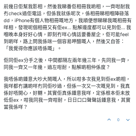
前幾日佢幫我影相，然後我睇番佢相冊我啲相，一齊咁耐我
冇check過佢電話，但係我就係呢次，係相冊睇相嗰陣碌落
dd，iPhone有個人物相冊嘅地方，我順便想睇睇我嘅相冊有
咩相，發現呢個相冊又有佢ex… 點解邊度都可以見到佢… 我
嗰晚本身好好心情，即刻冇咩心情話要番屋企，佢可能feel
到啲咩，路上問我係咪一個容易呷醋嘅人，然後又自答：
「我覺得你應該唔係嘅」。
佢同佢ex分手之後，中間都隔左兩年幾三年，先同我一齊，
同我一齊又一年幾，過左咁耐，點解啲相仲係度？
我唔係啲鍾意大吵大鬧嘅人，所以咁多次我見到佢ex啲相，
我咩都冇講啲咩冇同佢吵過，但係一次又一次嘅見到，我真
係好唔開心，好嬲。其實佢真係鍾意我咩，定係根本佢未放
低佢ex，咁我同我一齊咁耐，日日口口聲聲話鍾意我，其實
當我係咩？
0