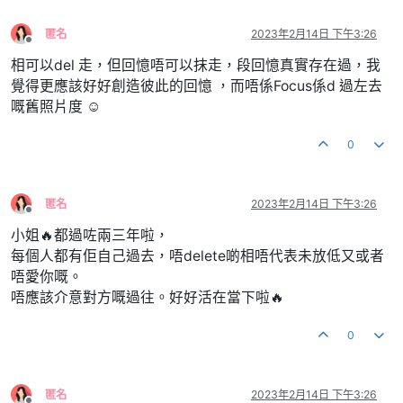
匿名
2023年2月14日 下午3:26
離線
相可以del 走，但回憶唔可以抹走，段回憶真實存在過，我
覺得更應該好好創造彼此的回憶 ，而唔係Focus係d 過左去
嘅舊照片度 ☺️
0
匿名
2023年2月14日 下午3:26
離線
小姐🔥都過咗兩三年啦，
每個人都有佢自己過去，唔delete啲相唔代表未放低又或者
唔愛你嘅。
唔應該介意對方嘅過往。好好活在當下啦🔥
0
匿名
2023年2月14日 下午3:26