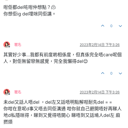
離線
咁佢都del咗咁仲想點？🫠
你想佢ig del埋咪同佢講。
0
匿名
2023年2月14日 下午3:26
離線
其實好少事…我都有前度啲相係度，但真係完全唔care呢個
人，對佢無留戀無感覺，完全我懶得del😌
0
匿名
2023年2月14日 下午3:26
離線
未del又話人唔del ，del左又話唔明點解咁耐先del = =
你咁在意呢d事又唔去同佢溝通 咁你就自己避開唔好再睇人
地d私隱咪得，睇到又覺得唔開心 睇唔到又話鳩人del左 麻
撚煩