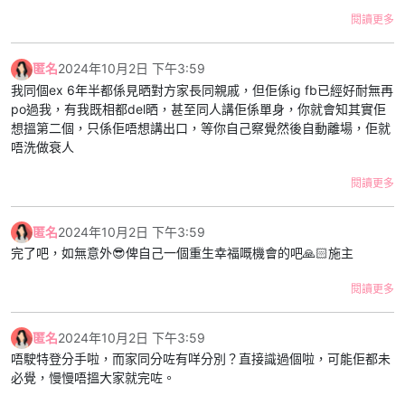
閱讀更多
匿名
2024年10月2日 下午3:59
我同個ex 6年半都係見晒對方家長同親戚，但佢係ig fb已經好耐無再
po過我，有我既相都del晒，甚至同人講佢係單身，你就會知其實佢
想搵第二個，只係佢唔想講出口，等你自己察覺然後自動離場，佢就
唔洗做衰人
閱讀更多
匿名
2024年10月2日 下午3:59
完了吧，如無意外😎俾自己一個重生幸福嘅機會的吧🙏🏻施主
閱讀更多
匿名
2024年10月2日 下午3:59
唔駛特登分手啦，而家同分咗有咩分別？直接識過個啦，可能佢都未
必覺，慢慢唔搵大家就完咗。