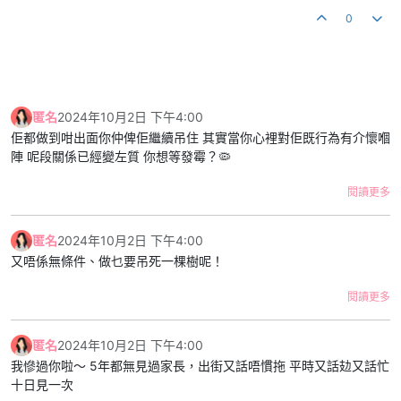
0
匿名
2024年10月2日 下午4:00
佢都做到咁出面你仲俾佢繼續吊住 其實當你心裡對佢既行為有介懷嗰
陣 呢段關係已經變左質 你想等發霉？🦠
閱讀更多
匿名
2024年10月2日 下午4:00
又唔係無條件、做乜要吊死一棵樹呢！
閱讀更多
匿名
2024年10月2日 下午4:00
我慘過你啦～ 5年都無見過家長，出街又話唔慣拖 平時又話攰又話忙
十日見一次