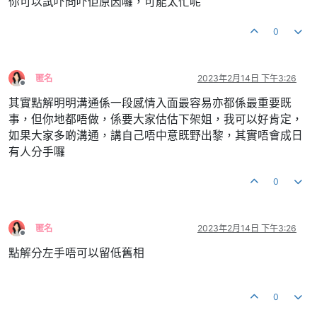
你可以試吓問吓佢原因囉，可能太忙呢
0
匿名
2023年2月14日 下午3:26
離線
其實點解明明溝通係一段感情入面最容易亦都係最重要既
事，但你地都唔做，係要大家估估下架姐，我可以好肯定，
如果大家多啲溝通，講自己唔中意既野出黎，其實唔會成日
有人分手囉
0
匿名
2023年2月14日 下午3:26
離線
點解分左手唔可以留低舊相
0