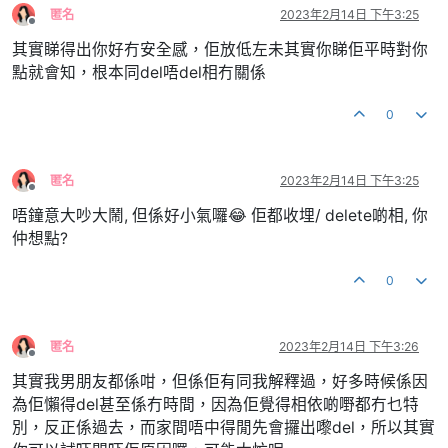
匿名
2023年2月14日 下午3:25
離線
其實睇得出你好冇安全感，佢放低左未其實你睇佢平時對你
點就會知，根本同del唔del相冇關係
0
匿名
2023年2月14日 下午3:25
離線
唔鐘意大吵大鬧, 但係好小氣囉😂 佢都收埋/ delete啲相, 你
仲想點?
0
匿名
2023年2月14日 下午3:26
離線
其實我男朋友都係咁，但係佢有同我解釋過，好多時候係因
為佢懶得del甚至係冇時間，因為佢覺得相依啲嘢都冇乜特
別，反正係過去，而家間唔中得閒先會攞出嚟del，所以其實