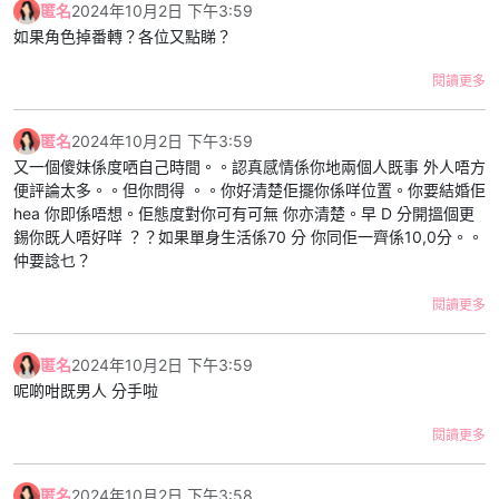
匿名
2024年10月2日 下午3:59
如果角色掉番轉？各位又點睇？
閱讀更多
匿名
2024年10月2日 下午3:59
又一個傻妹係度哂自己時間。。認真感情係你地兩個人既事 外人唔方
便評論太多。。但你問得 。。你好清楚佢擺你係咩位置。你要結婚佢
hea 你即係唔想。佢態度對你可有可無 你亦清楚。早 D 分開搵個更
錫你既人唔好咩 ？？如果單身生活係70 分 你同佢一齊係10,0分。。
仲要諗乜？
閱讀更多
匿名
2024年10月2日 下午3:59
呢啲咁既男人 分手啦
閱讀更多
匿名
2024年10月2日 下午3:58