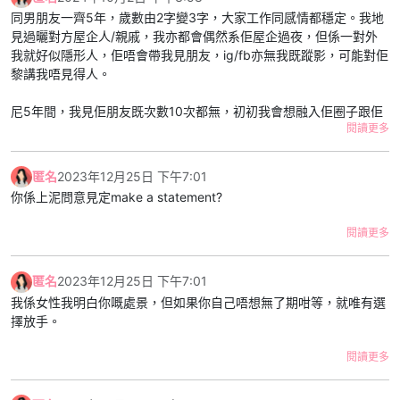
同男朋友一齊5年，歲數由2字變3字，大家工作同感情都穩定。我地
見過曬對方屋企人/親戚，我亦都會偶然系佢屋企過夜，但係一對外
我就好似隱形人，佢唔會帶我見朋友，ig/fb亦無我既蹤影，可能對佢
黎講我唔見得人。
尼5年間，我見佢朋友既次數10次都無，初初我會想融入佢圈子跟佢
閱讀更多
去玩。我雖然唔係外向，但自問有禮貌唔失禮，我個次跟佢去飲嘢，
佢夜晚1點幾就送左我走，之後就叫我以後唔好去，佢話朋友唔熟尷
尬。第一次見唔熟好正常，但係佢直接落閘令我唔好受。
匿名
2023年12月25日 下午7:01
你係上泥問意見定make a statement?
另外佢亦都會約朋友系屋企食飯/賭錢。同樣頭幾次我都有份，我亦
會招呼客人。但係幾次後佢會直接同我講約左朋友黎，叫我唔好搵
閱讀更多
佢。我同佢講我想識佢啲朋友，佢答我話唔岩玩無謂尷尬。又一次我
比佢拒絕。
匿名
2023年12月25日 下午7:01
我自己覺得為左日後生活和諧啲互相融入對方圈子在所難免，至少可
我係女性我明白你嘅處景，但如果你自己唔想無了期咁等，就唯有選
以多個共同話題。我有邀請過佢見我朋友，佢會配合，但係只係出現
擇放手。
陪住我食完成餐飯，feel到係應酬。幾次之後我約佢，佢會叫我自己
見朋友，唔使再預佢。
閱讀更多
我地fb/ig系兩年前呃交後隱藏左所有合照，個次係分手邊緣，但係我