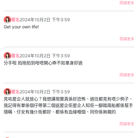
閱讀更多
匿名
2024年10月2日 下午3:59
Get your own life!
閱讀更多
匿名
2024年10月2日 下午3:59
分手啦 拍拖拍到咁唔開心🙈不如單身好過
閱讀更多
匿名
2024年10月2日 下午3:59
見咗屋企人就放心？我想講現實真係好恐怖、過往都見有唔少例子、
我記得有單係個仔帶第二個返屋企佢屋企人知佢一腳踏兩船都係幫手
隱瞞、仔女有幾仆街都好、都係有血緣嗰個、同你係無親的
閱讀更多