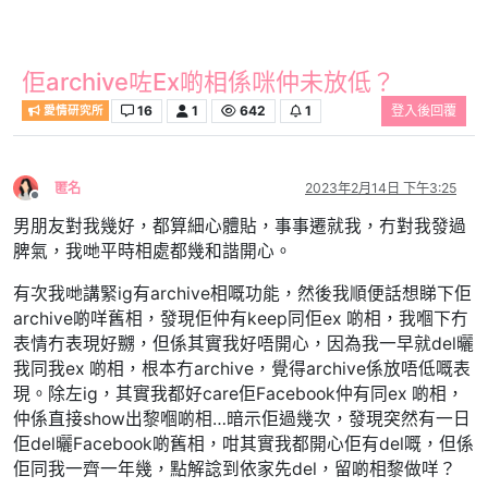
佢archive咗Ex啲相係咪仲未放低？
16
1
642
1
登入後回覆
愛情研究所
匿名
2023年2月14日 下午3:25
離線
男朋友對我幾好，都算細心體貼，事事遷就我，冇對我發過
脾氣，我哋平時相處都幾和諧開心。
有次我哋講緊ig有archive相嘅功能，然後我順便話想睇下佢
archive啲咩舊相，發現佢仲有keep同佢ex 啲相，我嗰下冇
表情冇表現好嬲，但係其實我好唔開心，因為我一早就del曬
我同我ex 啲相，根本冇archive，覺得archive係放唔低嘅表
現。除左ig，其實我都好care佢Facebook仲有同ex 啲相，
仲係直接show出黎嗰啲相…暗示佢過幾次，發現突然有一日
佢del曬Facebook啲舊相，咁其實我都開心佢有del嘅，但係
佢同我一齊一年幾，點解諗到依家先del，留啲相黎做咩？