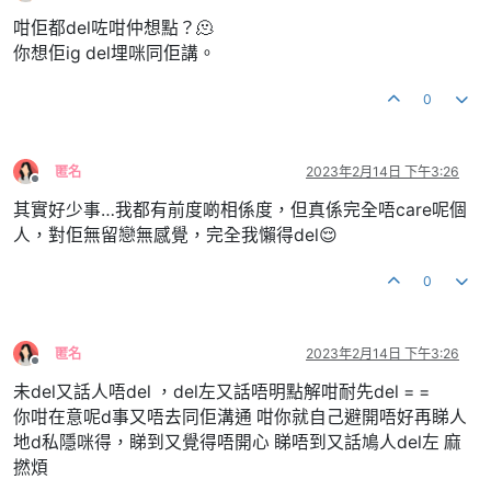
離線
咁佢都del咗咁仲想點？🫠
你想佢ig del埋咪同佢講。
0
匿名
2023年2月14日 下午3:26
離線
其實好少事…我都有前度啲相係度，但真係完全唔care呢個
人，對佢無留戀無感覺，完全我懶得del😌
0
匿名
2023年2月14日 下午3:26
離線
未del又話人唔del ，del左又話唔明點解咁耐先del = =
你咁在意呢d事又唔去同佢溝通 咁你就自己避開唔好再睇人
地d私隱咪得，睇到又覺得唔開心 睇唔到又話鳩人del左 麻
撚煩