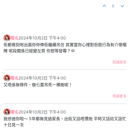
0
匿名
2024年10月2日 下午4:00
佢都做到咁出面你仲俾佢繼續吊住 其實當你心裡對佢既行為有介懷嗰
陣 呢段關係已經變左質 你想等發霉？🦠
閱讀更多
匿名
2024年10月2日 下午4:00
又唔係無條件、做乜要吊死一棵樹呢！
閱讀更多
匿名
2024年10月2日 下午4:00
我慘過你啦～ 5年都無見過家長，出街又話唔慣拖 平時又話攰又話忙
十日見一次