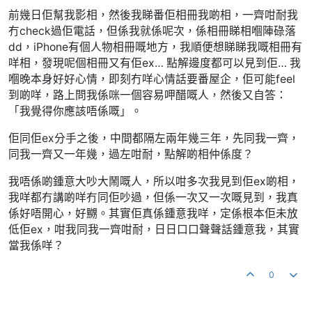
前幾日佢幫我影相，然後我睇番佢相冊我啲相，一齊咁耐我
冇check過佢電話，但係我就係呢次，係相冊睇相嗰陣碌落
dd，iPhone有個人物相冊嘅地方，我順便想睇睇我嘅相冊有
咩相，發現呢個相冊又有佢ex… 點解邊度都可以見到佢… 我
嗰晚本身好好心情，即刻冇咩心情話要番屋企，佢可能feel
到啲咩，路上問我係咪一個容易呷醋嘅人，然後又自答：
「我覺得你應該唔係嘅」。
佢同佢ex分手之後，中間都隔左兩年幾三年，先同我一齊，
同我一齊又一年幾，過左咁耐，點解啲相仲係度？
我唔係啲鍾意大吵大鬧嘅人，所以咁多次我見到佢ex啲相，
我咩都冇講啲咩冇同佢吵過，但係一次又一次嘅見到，我真
係好唔開心，好嬲。其實佢真係鍾意我咩，定係根本佢未放
低佢ex，咁我同我一齊咁耐，日日口口聲聲話鍾意我，其實
當我係咩？
0