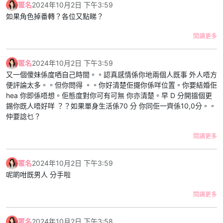
匿名
2024年10月2日 下午3:59
如果角色掉番轉？各位又點睇？
閱讀更多
匿名
2024年10月2日 下午3:59
又一個傻妹係度哂自己時間。。認真感情係你地兩個人既事 外人唔方
便評論太多。。但你問得 。。你好清楚佢擺你係咩位置。你要結婚佢
hea 你即係唔想。佢態度對你可有可無 你亦清楚。早 D 分開搵個更
錫你既人唔好咩 ？？如果單身生活係70 分 你同佢一齊係10,0分。。
仲要諗乜？
閱讀更多
匿名
2024年10月2日 下午3:59
呢啲咁既男人 分手啦
閱讀更多
匿名
2024年10月2日 下午3:58