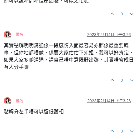
你可以試吓問吓佢原因囉，可能太忙呢
0
匿名
2023年2月14日 下午3:26
離線
其實點解明明溝通係一段感情入面最容易亦都係最重要既
事，但你地都唔做，係要大家估估下架姐，我可以好肯定，
如果大家多啲溝通，講自己唔中意既野出黎，其實唔會成日
有人分手囉
0
匿名
2023年2月14日 下午3:26
離線
點解分左手唔可以留低舊相
0