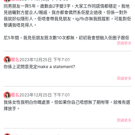
同男朋友一齊5年，歲數由2字變3字，大家工作同感情都穩定。我地
見過曬對方屋企人/親戚，我亦都會偶然系佢屋企過夜，但係一對外
我就好似隱形人，佢唔會帶我見朋友，ig/fb亦無我既蹤影，可能對佢
黎講我唔見得人。
尼5年間，我見佢朋友既次數10次都無，初初我會想融入佢圈子跟佢
閱讀更多
去玩。我雖然唔係外向，但自問有禮貌唔失禮，我個次跟佢去飲嘢，
佢夜晚1點幾就送左我走，之後就叫我以後唔好去，佢話朋友唔熟尷
尬。第一次見唔熟好正常，但係佢直接落閘令我唔好受。
匿名
2023年12月25日 下午7:01
你係上泥問意見定make a statement?
另外佢亦都會約朋友系屋企食飯/賭錢。同樣頭幾次我都有份，我亦
會招呼客人。但係幾次後佢會直接同我講約左朋友黎，叫我唔好搵
閱讀更多
佢。我同佢講我想識佢啲朋友，佢答我話唔岩玩無謂尷尬。又一次我
比佢拒絕。
匿名
2023年12月25日 下午7:01
我自己覺得為左日後生活和諧啲互相融入對方圈子在所難免，至少可
我係女性我明白你嘅處景，但如果你自己唔想無了期咁等，就唯有選
以多個共同話題。我有邀請過佢見我朋友，佢會配合，但係只係出現
擇放手。
陪住我食完成餐飯，feel到係應酬。幾次之後我約佢，佢會叫我自己
見朋友，唔使再預佢。
閱讀更多
我地fb/ig系兩年前呃交後隱藏左所有合照，個次係分手邊緣，但係我