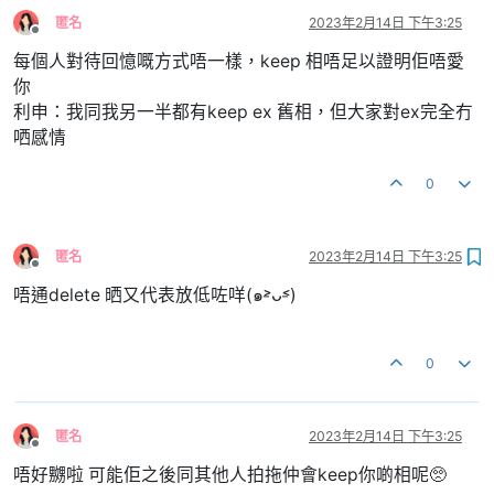
匿名
2023年2月14日 下午3:25
離線
每個人對待回憶嘅方式唔一樣，keep 相唔足以證明佢唔愛
你
利申：我同我另一半都有keep ex 舊相，但大家對ex完全冇
哂感情
0
匿名
2023年2月14日 下午3:25
離線
唔通delete 晒又代表放低咗咩(๑˃̵ᴗ˂̵)
0
匿名
2023年2月14日 下午3:25
離線
唔好嬲啦 可能佢之後同其他人拍拖仲會keep你啲相呢🥺