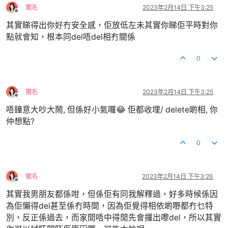
匿名
2023年2月14日 下午3:25
離線
其實睇得出你好冇安全感，佢放低左未其實你睇佢平時對你
點就會知，根本同del唔del相冇關係
0
匿名
2023年2月14日 下午3:25
離線
唔鐘意大吵大鬧, 但係好小氣囉😂 佢都收埋/ delete啲相, 你
仲想點?
0
匿名
2023年2月14日 下午3:26
離線
其實我男朋友都係咁，但係佢有同我解釋過，好多時候係因
為佢懶得del甚至係冇時間，因為佢覺得相依啲嘢都冇乜特
別，反正係過去，而家間唔中得閒先會攞出嚟del，所以其實