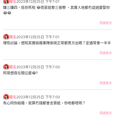
匿名
2023年12月25日 下午7:01
地唔捨得對方又一齊返。但個次之後我就系男朋友既社交媒體
嫌三嫌四，抵你死啦 😂而家就黎三張嘢 ，其實人地都冇諗過要娶你
account消失左，我會keep住大事大節/拍拖時post下相，但係佢對
😂😂
外就表現到自己好似單身咁，其他人見到可能都覺得佢係available。
連朋友都會問我：「你同男朋友散左？無你份既」
閱讀更多
有人會同我講：「見曬屋企人唔使擔心啦」但係我知道系佢唔在意屋
企人目光，我有同佢傾過日後結婚，每次佢都會hea我，又話男人要
匿名
2023年12月25日 下午7:01
拼搏下，又話咁早結婚無意思依家拍拖幾好。我同佢拍拖既方式就係
理性討論，想知其實結婚果陣係咪正常都男方出晒？定通常會一半半
偶然收工/放假去佢屋企（佢約朋友我仲要消失），連我都懷疑自己
同佢係咪sp得閒先執一劑。
閱讀更多
我好似永遠係下把位，佢叫我我到，佢心情好就施捨多啲時間帶我出
匿名
2023年12月25日 下午7:00
去拍下拖。但佢玩既時候我要消失，我亦都唔問得。我搞唔清之後條
阿哥想吞左間公屋😂?
路點行，當想像到10年之後我都係唔見得光，我唔知係咪依家就要分
手。
閱讀更多
/p/ClYcOymJ5zn/
匿名
2023年12月25日 下午7:00
有心同你結婚，就算冇錢都會去簽紙，你咁都唔明？
閱讀更多