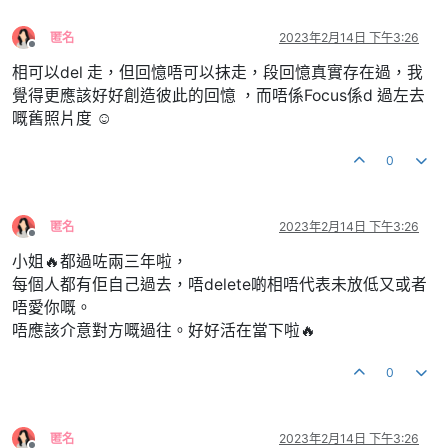
匿名
2023年2月14日 下午3:26
離線
相可以del 走，但回憶唔可以抹走，段回憶真實存在過，我
覺得更應該好好創造彼此的回憶 ，而唔係Focus係d 過左去
嘅舊照片度 ☺️
0
匿名
2023年2月14日 下午3:26
離線
小姐🔥都過咗兩三年啦，
每個人都有佢自己過去，唔delete啲相唔代表未放低又或者
唔愛你嘅。
唔應該介意對方嘅過往。好好活在當下啦🔥
0
匿名
2023年2月14日 下午3:26