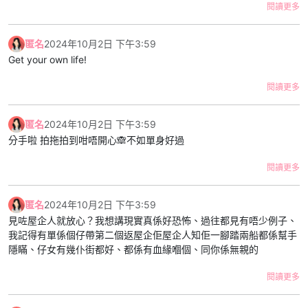
閱讀更多
匿名
2024年10月2日 下午3:59
Get your own life!
閱讀更多
匿名
2024年10月2日 下午3:59
分手啦 拍拖拍到咁唔開心🙈不如單身好過
閱讀更多
匿名
2024年10月2日 下午3:59
見咗屋企人就放心？我想講現實真係好恐怖、過往都見有唔少例子、
我記得有單係個仔帶第二個返屋企佢屋企人知佢一腳踏兩船都係幫手
隱瞞、仔女有幾仆街都好、都係有血緣嗰個、同你係無親的
閱讀更多