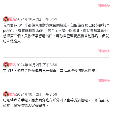
閱讀更多
匿名
2024年10月2日 下午3:59
我同個ex 6年半都係見晒對方家長同親戚，但佢係ig fb已經好耐無再
po過我，有我既相都del晒，甚至同人講佢係單身，你就會知其實佢
想搵第二個，只係佢唔想講出口，等你自己察覺然後自動離場，佢就
唔洗做衰人
閱讀更多
匿名
2024年10月2日 下午3:59
完了吧，如無意外😎俾自己一個重生幸福嘅機會的吧🙏🏻施主
閱讀更多
匿名
2024年10月2日 下午3:59
唔駛特登分手啦，而家同分咗有咩分別？直接識過個啦，可能佢都未
必覺，慢慢唔搵大家就完咗。