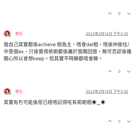
0
匿名
2023年2月14日 下午3:25
離線
我自己其實都係achieve 相為主，唔會del相，唔係仲掛住/
中意個ex，只係覺得依啲都係屬於我嘅回憶，無可否認係幾
開心所以會想keep。但其實平時睇都唔會睇。
0
匿名
2023年2月14日 下午3:25
離線
其實有冇可能係佢已經唔記得咗有呢啲相◉‿◉
0