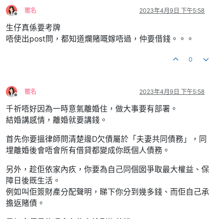
匿名
2023年4月9日 下午5:58
離線
生仔真係要考牌
唔使出post問，都知道爛賭嘅嫁唔過，仲要借錢。。。
0
匿名
2023年4月9日 下午5:58
離線
千祈唔好因為一時意氣離婚住，做大事要有部署。
結婚講感情，離婚就要講錢。
首先你要搵律師問清楚邊D欠債屬於「夫妻共同債務」，同
埋離婚後會唔會所有借貸都變成你既個人債務。
另外，趁佢依家內疚，你要為自己同個囡爭取最大權益、保
障日後既生活。
例如叫佢簽財產分配聲明，睇下你分到幾多錢、而佢自己承
擔返賭債。