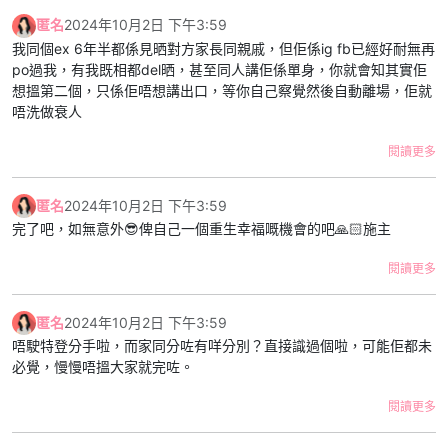
匿名
2024年10月2日 下午3:59
我同個ex 6年半都係見晒對方家長同親戚，但佢係ig fb已經好耐無再
po過我，有我既相都del晒，甚至同人講佢係單身，你就會知其實佢
想搵第二個，只係佢唔想講出口，等你自己察覺然後自動離場，佢就
唔洗做衰人
閱讀更多
匿名
2024年10月2日 下午3:59
完了吧，如無意外😎俾自己一個重生幸福嘅機會的吧🙏🏻施主
閱讀更多
匿名
2024年10月2日 下午3:59
唔駛特登分手啦，而家同分咗有咩分別？直接識過個啦，可能佢都未
必覺，慢慢唔搵大家就完咗。
閱讀更多