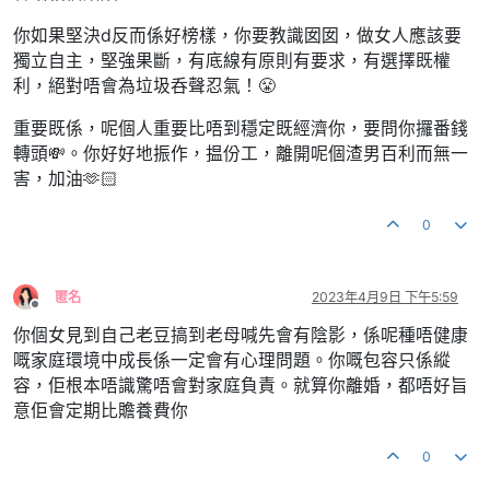
你如果堅決d反而係好榜樣，你要教識囡囡，做女人應該要
獨立自主，堅強果斷，有底線有原則有要求，有選擇既權
利，絕對唔會為垃圾呑聲忍氣！😤
重要既係，呢個人重要比唔到穩定既經濟你，要問你攞番錢
轉頭💸。你好好地振作，揾份工，離開呢個渣男百利而無一
害，加油🫶🏻
0
匿名
2023年4月9日 下午5:59
離線
你個女見到自己老豆搞到老母喊先會有陰影，係呢種唔健康
嘅家庭環境中成長係一定會有心理問題。你嘅包容只係縱
容，佢根本唔識驚唔會對家庭負責。就算你離婚，都唔好旨
意佢會定期比贍養費你
0