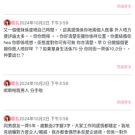
閱讀更多
匿名
2024年10月2日 下午3:59
又一個傻妹係度哂自己時間。。認真感情係你地兩個人既事 外人唔方
便評論太多。。但你問得 。。你好清楚佢擺你係咩位置。你要結婚佢
hea 你即係唔想。佢態度對你可有可無 你亦清楚。早 D 分開搵個更
錫你既人唔好咩 ？？如果單身生活係70 分 你同佢一齊係10,0分。。
仲要諗乜？
閱讀更多
匿名
2024年10月2日 下午3:59
呢啲咁既男人 分手啦
閱讀更多
匿名
2024年10月2日 下午3:58
同男朋友一齊5年，歲數由2字變3字，大家工作同感情都穩定。我地
見過曬對方屋企人/親戚，我亦都會偶然系佢屋企過夜，但係一對外