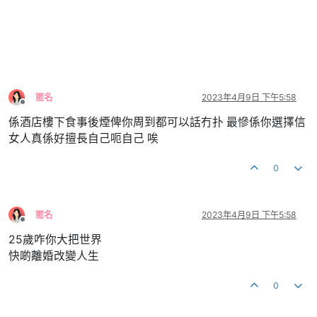
匿名
2023年4月9日 下午5:58
離線
係酒店樓下食事後煙俾你周到都可以話冇扑 最慘係你選擇信
女人真係好擅長自己呃自己 唉
0
匿名
2023年4月9日 下午5:58
離線
25歲咋你大把世界
快啲離婚改變人生
0