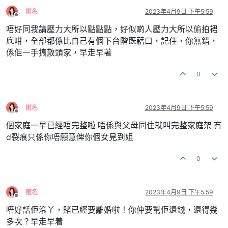
匿名
2023年4月9日 下午5:59
離線
唔好同我講壓力大所以點點點，好似啲人壓力大所以偷拍裙
底咁，全部都係比自己有個下台階既藉口，記住，你無錯，
係佢一手搞散頭家，早走早著
0
匿名
2023年4月9日 下午5:59
離線
個家庭一早已經唔完整啦 唔係與父母同住就叫完整家庭架 有
d裂痕只係你唔願意俾你個女見到姐
0
匿名
2023年4月9日 下午5:59
離線
唔好話佢滾丫，賭已經要離婚啦！你仲要幫佢還錢，還得幾
多次？早走早着