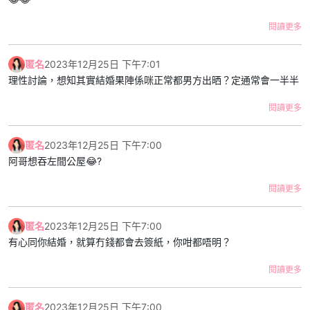
外就表現到自己好似單身咁，其他人見到可能都覺得佢係available。
連朋友都會問我：「你同男朋友散左？無你份既」
閱讀更多
有人會同我講：「見曬屋企人唔使擔心啦」但係我知道系佢唔在意屋
企人目光，我有同佢傾過日後結婚，每次佢都會hea我，又話男人要
匿名
2023年12月25日 下午7:01
拼搏下，又話咁早結婚無意思依家拍拖幾好。我同佢拍拖既方式就係
理性討論，想知其實結婚果陣係咪正常都男方出晒？定通常會一半半
偶然收工/放假去佢屋企（佢約朋友我仲要消失），連我都懷疑自己
同佢係咪sp得閒先執一劑。
閱讀更多
我好似永遠係下把位，佢叫我我到，佢心情好就施捨多啲時間帶我出
匿名
2023年12月25日 下午7:00
去拍下拖。但佢玩既時候我要消失，我亦都唔問得。我搞唔清之後條
阿哥想吞左間公屋😂?
路點行，當想像到10年之後我都係唔見得光，我唔知係咪依家就要分
手。
閱讀更多
/p/ClYcOymJ5zn/
匿名
2023年12月25日 下午7:00
有心同你結婚，就算冇錢都會去簽紙，你咁都唔明？
閱讀更多
匿名
2023年12月25日 下午7:00