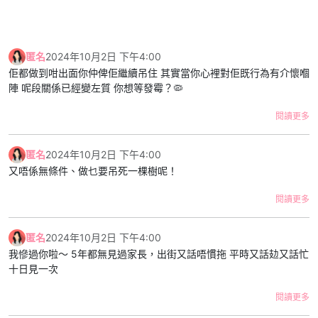
匿名
2024年10月2日 下午4:00
佢都做到咁出面你仲俾佢繼續吊住 其實當你心裡對佢既行為有介懷嗰
陣 呢段關係已經變左質 你想等發霉？🦠
閱讀更多
匿名
2024年10月2日 下午4:00
又唔係無條件、做乜要吊死一棵樹呢！
閱讀更多
匿名
2024年10月2日 下午4:00
我慘過你啦～ 5年都無見過家長，出街又話唔慣拖 平時又話攰又話忙
十日見一次
閱讀更多