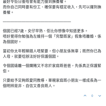
最好令佢日後唔會有能力搶到撫養權。
而你自己同時要有份工、確保要有穩定收入，先可以攞到撫
養權。
——————————————————
個囡已經7歲，女仔早熟、佢比你想像中知道更多。
唔好覺得你勉強為左維持一個「完整既家」假象唔離婚，係
為個囡好。
當初你太年輕睇錯人唔緊要，但小朋友係無辜；既然你已為
人母，就要唸辦法好好保護個囡。
令個囡遠離一個爛賭又不忠於家庭既爸爸，先係真正保護緊
佢。
只要給予足夠既愛同教導，單親家庭既小朋友一樣成長為一
個明辨是非、自信又善良既人。
0