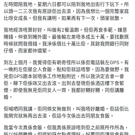
左時間陪我地，星期六日都可以陪到我地出街行下玩下。所
以頭一二三次我有原諒佢出去滾，因為我想比一個完整家庭
比呀女成長。但我有講明，如果再有下一次，頭家就散。
我地經濟唔算好好，叫做有2餐溫飽。但佢再衰多範，鐘意
賭錢，仲衰到賭外圍。最後輸左差唔多成五十萬，要找數既
時候就問我借錢。我淨係借比十萬比佢，其餘我問銀行同財
仔借，而家都仲還緊。
到左上個月，我覺得佢有啲奇怪所以係佢電話裝左GPS。有
一晚約左佢屋企人食飯，點知佢就話唔黎，因為要做野。我
見佢GPS跟本就唔係工作地點附近，所以我決定去會一會
佢，睇下佢係咪又出去滾。出到去發現佢係酒店樓下食緊
煙，即使我無見佢同女人一齊，我都好嬲好嬲，同佢講離
婚。
佢喊哂同我講，佢同條女無做到，叫我唔好離婚。佢話佢比
我鬧完就無再出去滾，佢話今次係出去同朋友食飯。
我當今次真係食飯，但我真係原諒唔到佢之前既所作所為，
所以好想離婚。但唔知呀女點處理好，好驚同佢講完會有陰