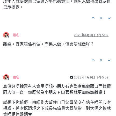
成年人就要對自己做過的事承擔責任，個男人做得出就要自
己承擔返。
0
匿名
2023年4月9日 下午5:59
離線
離婚，宜家唔係冇做，而係未做，佢會唔想做咩？
0
匿名
2023年4月9日 下午5:59
離線
真係好唔鐘意有人會用唔想小朋友冇完整家庭做藉口而繼續
同人渣一齊，你既然為小朋友👧🏻著想就更加應該離婚！
試想下你係佢，由細到大望住自己父母鬧交冇信任唔開心咁
相處，係咁既環境之下成長先係最大既陰影！到大個之後就
會唔相信婚姻💔