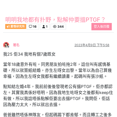
明明我地都有扑野，點解仲要搵PTGF？
16
1
344
登入後回覆
愛情研究所
匿名
2023年4月9日 下午5:58
離線
我25 佢34 我地有個7歲既女
當年18歲意外有咗，同男朋友拍咗拖2年，諗住叫有感情基
礎，所以就簽紙結婚，亦生左呀女出黎。當年以為自己算幾
幸福，因為生左呀女我都有繼續讀書，起碼叫有張沙紙。
點知結左婚4年，我前前後後發現老公有搵PTGF，佢亦都認
左。其實我真係好唔明，因為我地生咗呀女之後都有keep住
有做，所以我諗唔係點解佢要出去搵PTGF。我問佢，佢話
因為壓力太大，所以就出去搵。
爸爸雖然唔係神隊友，但起碼踢下都肯郁。而且轉工之後多