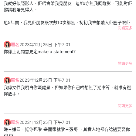
我就好似隱形人，佢唔會帶我見朋友，ig/fb亦無我既蹤影，可能對佢
黎講我唔見得人。
尼5年間，我見佢朋友既次數10次都無，初初我會想融入佢圈子跟佢
閱讀更多
去玩。我雖然唔係外向，但自問有禮貌唔失禮，我個次跟佢去飲嘢，
佢夜晚1點幾就送左我走，之後就叫我以後唔好去，佢話朋友唔熟尷
尬。第一次見唔熟好正常，但係佢直接落閘令我唔好受。
匿名
2023年12月25日 下午7:01
你係上泥問意見定make a statement?
另外佢亦都會約朋友系屋企食飯/賭錢。同樣頭幾次我都有份，我亦
會招呼客人。但係幾次後佢會直接同我講約左朋友黎，叫我唔好搵
閱讀更多
佢。我同佢講我想識佢啲朋友，佢答我話唔岩玩無謂尷尬。又一次我
比佢拒絕。
匿名
2023年12月25日 下午7:01
我自己覺得為左日後生活和諧啲互相融入對方圈子在所難免，至少可
我係女性我明白你嘅處景，但如果你自己唔想無了期咁等，就唯有選
以多個共同話題。我有邀請過佢見我朋友，佢會配合，但係只係出現
擇放手。
陪住我食完成餐飯，feel到係應酬。幾次之後我約佢，佢會叫我自己
見朋友，唔使再預佢。
閱讀更多
我地fb/ig系兩年前呃交後隱藏左所有合照，個次係分手邊緣，但係我
匿名
2023年12月25日 下午7:01
地唔捨得對方又一齊返。但個次之後我就系男朋友既社交媒體
嫌三嫌四，抵你死啦 😂而家就黎三張嘢 ，其實人地都冇諗過要娶你
account消失左，我會keep住大事大節/拍拖時post下相，但係佢對
😂😂