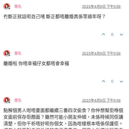
匿名
2023年4月9日 下午5:59
離線
冇斷正就話呃自己啫 斷正都唔離婚真係等過年呀？
0
匿名
2023年4月9日 下午5:59
離線
離婚啦 你唔幸福仔女都唔會幸福
0
匿名
2023年4月9日 下午5:59
離線
點解個男人咁唔要面都繼續三番四次偷食？你仲想幫佢喺個
女面前保存佢顏面？雖然可能小朋友仲細，未係時候同佢講
清楚，但你千祈唔好呃你個女，因為咁樣根本唔係保護佢。