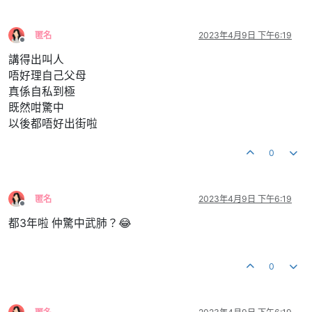
匿名
2023年4月9日 下午6:19
離線
講得出叫人
唔好理自己父母
真係自私到極
既然咁驚中
以後都唔好出街啦
0
匿名
2023年4月9日 下午6:19
離線
都3年啦 仲驚中武肺？😂
0