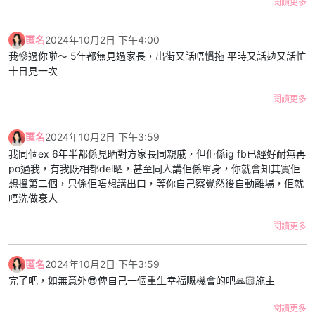
閱讀更多
匿名
2024年10月2日 下午4:00
我慘過你啦～ 5年都無見過家長，出街又話唔慣拖 平時又話攰又話忙
十日見一次
閱讀更多
匿名
2024年10月2日 下午3:59
我同個ex 6年半都係見晒對方家長同親戚，但佢係ig fb已經好耐無再
po過我，有我既相都del晒，甚至同人講佢係單身，你就會知其實佢
想搵第二個，只係佢唔想講出口，等你自己察覺然後自動離場，佢就
唔洗做衰人
閱讀更多
匿名
2024年10月2日 下午3:59
完了吧，如無意外😎俾自己一個重生幸福嘅機會的吧🙏🏻施主
閱讀更多