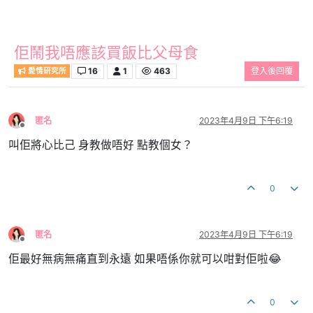
佢鬧我唔應該買飯比父母食
16
1
463
登入後回覆
愛情研究所
匿名
2023年4月9日 下午6:19
離線
叫佢將心比己 身教做唔好 點教個女？
0
匿名
2023年4月9日 下午6:19
離線
佢最好無病無痛直到永遠 如果唔係你就可以咁對佢啦😂
0