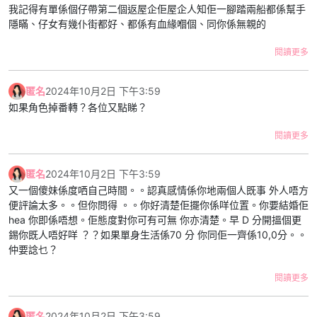
我記得有單係個仔帶第二個返屋企佢屋企人知佢一腳踏兩船都係幫手
隱瞞、仔女有幾仆街都好、都係有血緣嗰個、同你係無親的
閱讀更多
匿名
2024年10月2日 下午3:59
如果角色掉番轉？各位又點睇？
閱讀更多
匿名
2024年10月2日 下午3:59
又一個傻妹係度哂自己時間。。認真感情係你地兩個人既事 外人唔方
便評論太多。。但你問得 。。你好清楚佢擺你係咩位置。你要結婚佢
hea 你即係唔想。佢態度對你可有可無 你亦清楚。早 D 分開搵個更
錫你既人唔好咩 ？？如果單身生活係70 分 你同佢一齊係10,0分。。
仲要諗乜？
閱讀更多
匿名
2024年10月2日 下午3:59