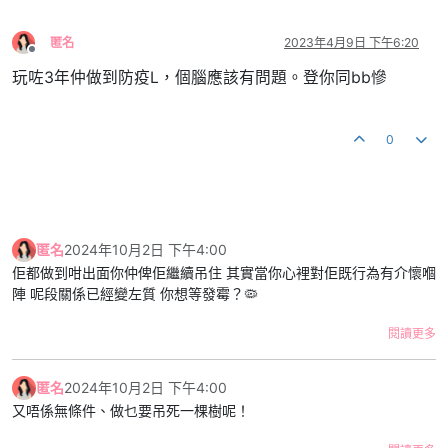
匿名
2023年4月9日 下午6:20
離線
玩咗3年仲做到防疫L，個腦應該有問題。登你同bb慘
0
匿名
2024年10月2日 下午4:00
佢都做到咁出面你仲俾佢繼續吊住 其實當你心裡對佢既行為有介懷嗰
陣 呢段關係已經變左質 你想等發霉？🦠
閱讀更多
匿名
2024年10月2日 下午4:00
又唔係無條件、做乜要吊死一棵樹呢！