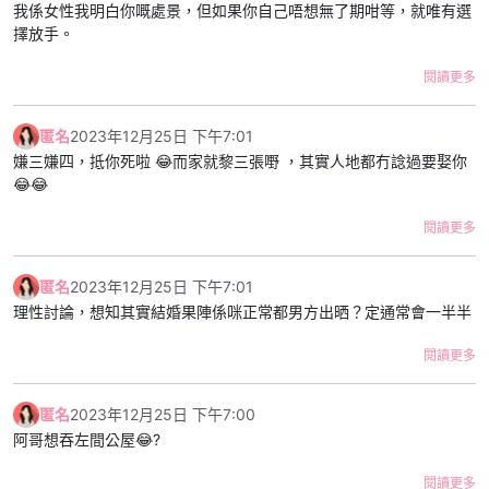
我自己覺得為左日後生活和諧啲互相融入對方圈子在所難免，至少可
我係女性我明白你嘅處景，但如果你自己唔想無了期咁等，就唯有選
以多個共同話題。我有邀請過佢見我朋友，佢會配合，但係只係出現
擇放手。
陪住我食完成餐飯，feel到係應酬。幾次之後我約佢，佢會叫我自己
見朋友，唔使再預佢。
閱讀更多
我地fb/ig系兩年前呃交後隱藏左所有合照，個次係分手邊緣，但係我
匿名
2023年12月25日 下午7:01
地唔捨得對方又一齊返。但個次之後我就系男朋友既社交媒體
嫌三嫌四，抵你死啦 😂而家就黎三張嘢 ，其實人地都冇諗過要娶你
account消失左，我會keep住大事大節/拍拖時post下相，但係佢對
😂😂
外就表現到自己好似單身咁，其他人見到可能都覺得佢係available。
連朋友都會問我：「你同男朋友散左？無你份既」
閱讀更多
有人會同我講：「見曬屋企人唔使擔心啦」但係我知道系佢唔在意屋
企人目光，我有同佢傾過日後結婚，每次佢都會hea我，又話男人要
匿名
2023年12月25日 下午7:01
拼搏下，又話咁早結婚無意思依家拍拖幾好。我同佢拍拖既方式就係
理性討論，想知其實結婚果陣係咪正常都男方出晒？定通常會一半半
偶然收工/放假去佢屋企（佢約朋友我仲要消失），連我都懷疑自己
同佢係咪sp得閒先執一劑。
閱讀更多
我好似永遠係下把位，佢叫我我到，佢心情好就施捨多啲時間帶我出
匿名
2023年12月25日 下午7:00
去拍下拖。但佢玩既時候我要消失，我亦都唔問得。我搞唔清之後條
阿哥想吞左間公屋😂?
路點行，當想像到10年之後我都係唔見得光，我唔知係咪依家就要分
手。
閱讀更多