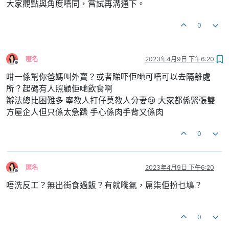
大家觀點與角度唔同，嘗試再溝通下。
0
匿名
2023年4月9日 下午6:20
離線
咁一係幫你爸媽叫外賣？或者睇吓佢哋可唔可以去隔離處
所？起碼有人照顧佢哋飲食啊
辦法總比困難多 寧教人打仔莫教人分妻😢 大家都係緊張雙
方屋企人但只係太急躁 手心係肉手背又係肉
0
匿名
2023年4月9日 下午6:20
離線
唔洗反工？無出街食過飯？有就嘥氣，屌柒佢扮乜鳩？
0