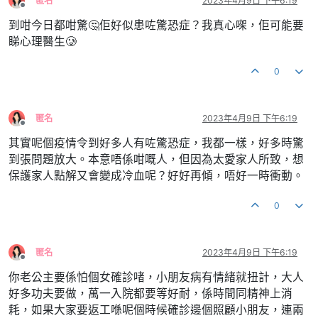
匿名
2023年4月9日 下午6:19
離線
到咁今日都咁驚🤔佢好似患咗驚恐症？我真心㗎，佢可能要
睇心理醫生🥲
0
匿名
2023年4月9日 下午6:19
離線
其實呢個疫情令到好多人有咗驚恐症，我都一樣，好多時驚
到張問題放大。本意唔係咁嘅人，但因為太愛家人所致，想
保護家人點解又會變成冷血呢？好好再傾，唔好一時衝動。
0
匿名
2023年4月9日 下午6:19
離線
你老公主要係怕個女確診啫，小朋友病有情緒就扭計，大人
好多功夫要做，萬一入院都要等好耐，係時間同精神上消
耗，如果大家要返工喺呢個時候確診邊個照顧小朋友，連兩