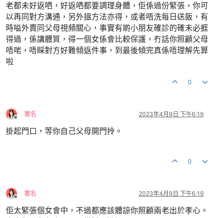
老都未好返哂，好返哂都要調理身體，佢係過份緊張，你可
以再同對方溝通，另外搵方法亦得，或者唔洗每日送飯，有
時嗌外賣同父母視頻關心，事實有啲小朋友確診的確未必捱
得過，係講體質，得一個女係會比較保護，冇話你照顧父母
唔啱，唔睬對方好難傾返件事，到最後傾完真係唔理解先算
啦
0
匿名
2023年4月9日 下午6:19
離線
掛起門口，等你自己父母開門拎。
0
匿名
2023年4月9日 下午6:19
離線
佢太緊張個女會中，不過都應該體諒你照顧兩老出於孝心。