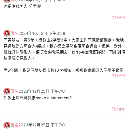
呢啲咁既男人 分手啦
閱讀更多
匿名
2024年10月2日 下午3:58
同男朋友一齊5年，歲數由2字變3字，大家工作同感情都穩定。我地
見過曬對方屋企人/親戚，我亦都會偶然系佢屋企過夜，但係一對外
我就好似隱形人，佢唔會帶我見朋友，ig/fb亦無我既蹤影，可能對佢
黎講我唔見得人。
尼5年間，我見佢朋友既次數10次都無，初初我會想融入佢圈子跟佢
閱讀更多
去玩。我雖然唔係外向，但自問有禮貌唔失禮，我個次跟佢去飲嘢，
佢夜晚1點幾就送左我走，之後就叫我以後唔好去，佢話朋友唔熟尷
尬。第一次見唔熟好正常，但係佢直接落閘令我唔好受。
匿名
2023年12月25日 下午7:01
你係上泥問意見定make a statement?
另外佢亦都會約朋友系屋企食飯/賭錢。同樣頭幾次我都有份，我亦
會招呼客人。但係幾次後佢會直接同我講約左朋友黎，叫我唔好搵
閱讀更多
佢。我同佢講我想識佢啲朋友，佢答我話唔岩玩無謂尷尬。又一次我
比佢拒絕。
匿名
2023年12月25日 下午7:01