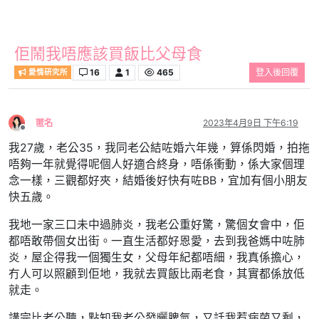
佢鬧我唔應該買飯比父母食
16
1
465
登入後回覆
愛情研究所
匿名
2023年4月9日 下午6:19
離線
我27歲，老公35，我同老公結咗婚六年幾，算係閃婚，拍拖
唔夠一年就覺得呢個人好適合終身，唔係衝動，係大家個理
念一樣，三觀都好夾，結婚後好快有咗BB，宜加有個小朋友
快五歲。
我地一家三口未中過肺炎，我老公重好驚，驚個女會中，佢
都唔敢帶個女出街。一直生活都好恩愛，去到我爸媽中咗肺
炎，屋企得我一個獨生女，父母年紀都唔細，我真係擔心，
冇人可以照顧到佢地，我就去買飯比兩老食，其實都係放低
就走。
講完比老公聽，點知我老公發曬脾氣，又話我惹病菌又剩，