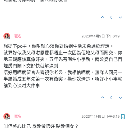
0
匿名
2023年4月9日 下午6:19
離線
想提下po主，你咁就心淡你對婚姻生活未免過於理想。
就算好似我父母咁恩愛都唔止一次因為佢地父母而鬧交。你
地三觀應該真係好夾，五年先有呢件小爭執，兩公婆自己閂
埋房門鬧下交好快就解決到
唔好用呢度留言去審視你老公，我相信呢度，無咩人同另一
半結婚成五年先第一次有衝突，勸你諗清楚，唔好小小事就
講到心淡咁大件事
0
匿名
2023年4月9日 下午6:19
離線
叫佢將心比己 身教做唔好 點教個女？