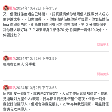
匿名
2024年10月2日 下午3:59
又一個傻妹係度哂自己時間。。認真感情係你地兩個人既事 外人唔方
便評論太多。。但你問得 。。你好清楚佢擺你係咩位置。你要結婚佢
hea 你即係唔想。佢態度對你可有可無 你亦清楚。早 D 分開搵個更
錫你既人唔好咩 ？？如果單身生活係70 分 你同佢一齊係10,0分。。
仲要諗乜？
閱讀更多
匿名
2024年10月2日 下午3:59
呢啲咁既男人 分手啦
閱讀更多
匿名
2024年10月2日 下午3:58
同男朋友一齊5年，歲數由2字變3字，大家工作同感情都穩定。我地
見過曬對方屋企人/親戚，我亦都會偶然系佢屋企過夜，但係一對外
我就好似隱形人，佢唔會帶我見朋友，ig/fb亦無我既蹤影，可能對佢
黎講我唔見得人。