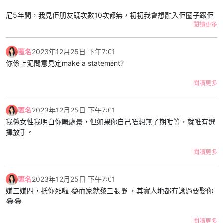
尼5年間，我見佢朋友既次數10次都無，初初我會想融入佢圈子跟佢
閱讀更多
去玩。我雖然唔係外向，但自問有禮貌唔失禮，我個次跟佢去飲嘢，
佢夜晚1點幾就送左我走，之後就叫我以後唔好去，佢話朋友唔熟尷
尬。第一次見唔熟好正常，但係佢直接落閘令我唔好受。
匿名
2023年12月25日 下午7:01
你係上泥問意見定make a statement?
另外佢亦都會約朋友系屋企食飯/賭錢。同樣頭幾次我都有份，我亦
會招呼客人。但係幾次後佢會直接同我講約左朋友黎，叫我唔好搵
閱讀更多
佢。我同佢講我想識佢啲朋友，佢答我話唔岩玩無謂尷尬。又一次我
比佢拒絕。
匿名
2023年12月25日 下午7:01
我自己覺得為左日後生活和諧啲互相融入對方圈子在所難免，至少可
我係女性我明白你嘅處景，但如果你自己唔想無了期咁等，就唯有選
以多個共同話題。我有邀請過佢見我朋友，佢會配合，但係只係出現
擇放手。
陪住我食完成餐飯，feel到係應酬。幾次之後我約佢，佢會叫我自己
見朋友，唔使再預佢。
閱讀更多
我地fb/ig系兩年前呃交後隱藏左所有合照，個次係分手邊緣，但係我
匿名
2023年12月25日 下午7:01
地唔捨得對方又一齊返。但個次之後我就系男朋友既社交媒體
嫌三嫌四，抵你死啦 😂而家就黎三張嘢 ，其實人地都冇諗過要娶你
account消失左，我會keep住大事大節/拍拖時post下相，但係佢對
😂😂
外就表現到自己好似單身咁，其他人見到可能都覺得佢係available。
連朋友都會問我：「你同男朋友散左？無你份既」
閱讀更多