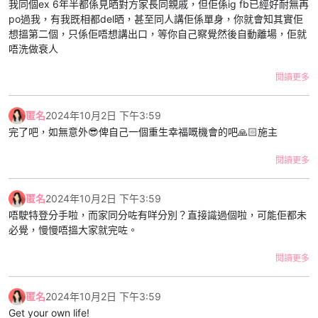
我同個ex 6年半都係見晒對方家長同親戚，但佢係ig fb已經好耐無再
po過我，有我既相都del晒，甚至同人講佢係單身，你就會知其實佢
想搵第二個，只係佢唔想講出口，等你自己察覺然後自動離場，佢就
唔洗做衰人
閱讀更多
匿名
2024年10月2日 下午3:59
完了吧，如無意外😎俾自己一個重生幸福嘅機會的吧🙏🏻施主
閱讀更多
匿名
2024年10月2日 下午3:59
唔駛特登分手啦，而家同分咗有咩分別？直接識過個啦，可能佢都未
必覺，慢慢唔搵大家就完咗。
閱讀更多
匿名
2024年10月2日 下午3:59
Get your own life!