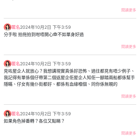
閱讀更多
匿名
2024年10月2日 下午3:59
分手啦 拍拖拍到咁唔開心🙈不如單身好過
閱讀更多
匿名
2024年10月2日 下午3:59
見咗屋企人就放心？我想講現實真係好恐怖、過往都見有唔少例子、
我記得有單係個仔帶第二個返屋企佢屋企人知佢一腳踏兩船都係幫手
隱瞞、仔女有幾仆街都好、都係有血緣嗰個、同你係無親的
閱讀更多
匿名
2024年10月2日 下午3:59
如果角色掉番轉？各位又點睇？
閱讀更多