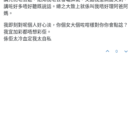
講咗好多唔好聽既説話。總之大致上就係叫我唔好理阿爸阿
媽。
我即刻對呢個人好心淡，你個女大個咗咁樣對你你會點諗？
我宜加彩都唔想彩佢。
係佢太冷血定我太自私
0