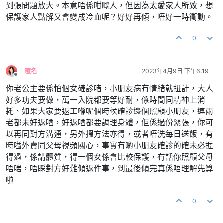
到張問題放大。本意唔係咁嘅人，但因為太愛家人所致，想
保護家人點解又會變成冷血呢？好好再傾，唔好一時衝動。
0
匿名
2023年4月9日 下午6:19
離線
你老公主要係怕個女確診啫，小朋友病有情緒就扭計，大人
好多功夫要做，萬一入院都要等好耐，係時間同精神上消
耗，如果大家要返工喺呢個時候確診邊個照顧小朋友，連兩
老都未好返哂，好返哂都要調理身體，佢係過份緊張，你可
以再同對方溝通，另外搵方法亦得，或者唔洗每日送飯，有
時嗌外賣同父母視頻關心，事實有啲小朋友確診的確未必捱
得過，係講體質，得一個女係會比較保護，冇話你照顧父母
唔啱，唔睬對方好難傾返件事，到最後傾完真係唔理解先算
啦
0