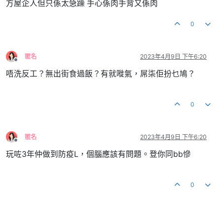
方屋企人但只係太急躁 手心係肉手背又係肉
0
匿名
2023年4月9日 下午6:20
離線
唔洗反工？無出街食過飯？有就嘥氣，屌柒佢扮乜鳩？
0
匿名
2023年4月9日 下午6:20
離線
玩咗3年仲做到防疫L，個腦應該有問題。登你同bb慘
0