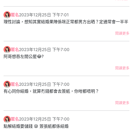
有人會同我講：「見曬屋企人唔使擔心啦」但係我知道系佢唔在意屋
企人目光，我有同佢傾過日後結婚，每次佢都會hea我，又話男人要
匿名
2023年12月25日 下午7:01
拼搏下，又話咁早結婚無意思依家拍拖幾好。我同佢拍拖既方式就係
理性討論，想知其實結婚果陣係咪正常都男方出晒？定通常會一半半
偶然收工/放假去佢屋企（佢約朋友我仲要消失），連我都懷疑自己
同佢係咪sp得閒先執一劑。
閱讀更多
我好似永遠係下把位，佢叫我我到，佢心情好就施捨多啲時間帶我出
匿名
2023年12月25日 下午7:00
去拍下拖。但佢玩既時候我要消失，我亦都唔問得。我搞唔清之後條
阿哥想吞左間公屋😂?
路點行，當想像到10年之後我都係唔見得光，我唔知係咪依家就要分
手。
閱讀更多
/p/ClYcOymJ5zn/
匿名
2023年12月25日 下午7:00
有心同你結婚，就算冇錢都會去簽紙，你咁都唔明？
閱讀更多
匿名
2023年12月25日 下午7:00
點解結婚要儲錢 😪 簽張紙都係結婚