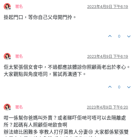
匿名
2023年4月9日 下午6:19
離線
掛起門口，等你自己父母開門拎。
0
匿名
2023年4月9日 下午6:19
離線
佢太緊張個女會中，不過都應該體諒你照顧兩老出於孝心。
大家觀點與角度唔同，嘗試再溝通下。
0
匿名
2023年4月9日 下午6:20
離線
咁一係幫你爸媽叫外賣？或者睇吓佢哋可唔可以去隔離處
所？起碼有人照顧佢哋飲食啊
辦法總比困難多 寧教人打仔莫教人分妻😢 大家都係緊張雙